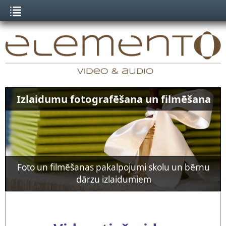
Izlaidumu fotografēšana un filmēšana
Kāzu fotografēšana un filmēšana
Tiešraides un video filmēšana
Kāzu foto un video pakalpojumi, video apstrāde
Foto un filmēšanas pakalpojumi skolu un bērnu
Organizējam tiešraides, nodrošinām pilnu
tehnisko atbalstu konferencēm
dārzu izlaidumiem
un montāža