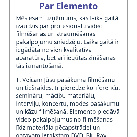
Par Elemento
Mēs esam uzņēmums, kas laika gaitā
izaudzis par profesionālu video
filmēšanas un straumēšanas
pakalpojumu sniedzēju. Laika gaitā ir
iegādāta ne vien kvalitatīva
aparatūra, bet arī iegūtas zināšanas
tās izmantošanā.
1.
Veicam Jūsu pasākuma filmēšanu
un tiešraides. Ir pieredze konferenču,
semināru, mācību materiālu,
interviju, koncertu, modes pasākumu
un kāzu filmēšanā. Elemento piedāvā
video pakalpojumus no filmēšanas
līdz materiāla pēcapstrādei un
gatavam ierakstam DVD, Blu Ray