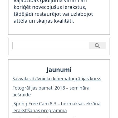
vajadzības gadijumā varam arī
koriģēt novecojušus ierakstus,
tādējādi restaurējot vai uzlabojot
attēla un skaņas kvalitāti.
Jaunumi
Savvaļas dzīvnieku kinematogrāfijas kurss
Fotogrāfijas pamati 2018 – semināra
tiešraide
iSpring Free Cam 8.3 – bezmaksas ekrāna
ierakstīšanas programma