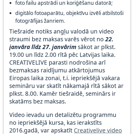
foto failu apstrādi un koriģēšanu datorā;
digitālo fotoaparātu, objektīvu izvēli atbilstoši
fotogrāfijas žanriem.
Tiešraide notiks angļu valodā un video
straumi bez maksas varēs vērot no
22.
janvāra līdz 27. janvārim
sākot ar plkst.
19.00 un līdz 2.00 rītā pēc Latvijas laika.
CREATIVELIVE parasti nodrošina arī
bezmaksas raidījumu atkārtojumus
Eiropas laika zonai, t.i. iepriekšējā vakara
semināru var skatīt nākamajā rītā sākot ar
plkst. 8.00. Kamēr tiešraidē, seminārs ir
skatāms bez maksas.
Video ievadu un detalizētu programmu
no iepriekšējā kursa, kas ierakstīts
2016.gadā, var apskatīt
Creativelive video