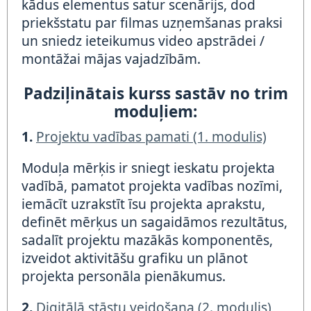
kādus elementus satur scenārijs, dod
priekšstatu par filmas uzņemšanas praksi
un sniedz ieteikumus video apstrādei /
montāžai mājas vajadzībām.
Padziļinātais kurss sastāv no trim
moduļiem:
1.
Projektu vadības pamati (1. modulis)
Moduļa mērķis ir sniegt ieskatu projekta
vadībā, pamatot projekta vadības nozīmi,
iemācīt uzrakstīt īsu projekta aprakstu,
definēt mērķus un sagaidāmos rezultātus,
sadalīt projektu mazākās komponentēs,
izveidot aktivitāšu grafiku un plānot
projekta personāla pienākumus.
2.
Digitālā stāstu veidošana (2. modulis)