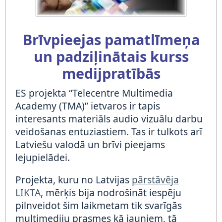
Brīvpieejas pamatlīmeņa
un padziļinātais kurss
medijpratībās
ES projekta “Telecentre Multimedia
Academy (TMA)” ietvaros ir tapis
interesants materiāls audio vizuālu darbu
veidošanas entuziastiem. Tas ir tulkots arī
Latviešu valodā un brīvi pieejams
lejupielādei.
Projekta, kuru no Latvijas
pārstāvēja
LIKTA
, mērķis bija nodrošināt iespēju
pilnveidot šim laikmetam tik svarīgās
multimediju prasmes kā jauniem, tā