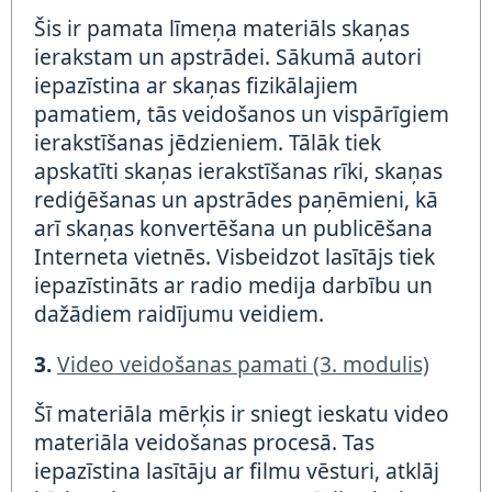
Šis ir pamata līmeņa materiāls skaņas
ierakstam un apstrādei. Sākumā autori
iepazīstina ar skaņas fizikālajiem
pamatiem, tās veidošanos un vispārīgiem
ierakstīšanas jēdzieniem. Tālāk tiek
apskatīti skaņas ierakstīšanas rīki, skaņas
rediģēšanas un apstrādes paņēmieni, kā
arī skaņas konvertēšana un publicēšana
Interneta vietnēs. Visbeidzot lasītājs tiek
iepazīstināts ar radio medija darbību un
dažādiem raidījumu veidiem.
3.
Video veidošanas pamati (3. modulis)
Šī materiāla mērķis ir sniegt ieskatu video
materiāla veidošanas procesā. Tas
iepazīstina lasītāju ar filmu vēsturi, atklāj