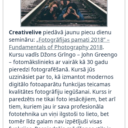
Creativelive
piedāvā jaunu piecu dienu
semināru:
„Fotogrāfijas pamati 2018” –
Fundamentals of Photography 2018
.
Kursu vadīs Džons Grīngo – John Greengo
– fotomākslinieks ar vairāk kā 30 gadu
pieredzi fotografēšanā. Kursā jūs
uzzināsiet par to, kā izmantot modernos
digitālo fotoaparātu funkcijas teicamas
kvalitātes fotogrāfiju iegūšanai. Kurss ir
paredzēts ne tikai foto iesācējiem, bet arī
tiem, kuriem jau ir sava profesionāla
fototehnika un viņi ilgstoši to lieto, bet
tomēr līdz galam nav izpētījuši visas