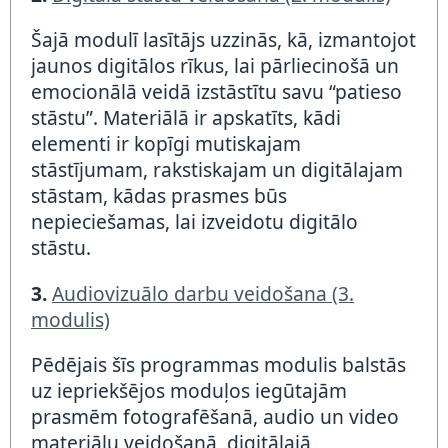
Šajā modulī lasītājs uzzinās, kā, izmantojot
jaunos digitālos rīkus, lai pārliecinošā un
emocionālā veidā izstāstītu savu “patieso
stāstu”. Materiālā ir apskatīts, kādi
elementi ir kopīgi mutiskajam
stāstījumam, rakstiskajam un digitālajam
stāstam, kādas prasmes būs
nepieciešamas, lai izveidotu digitālo
stāstu.
3.
Audiovizuālo darbu veidošana (3.
modulis)
Pēdējais šīs programmas modulis balstās
uz iepriekšējos moduļos iegūtajām
prasmēm fotografēšanā, audio un video
materiālu veidošanā, digitālajā