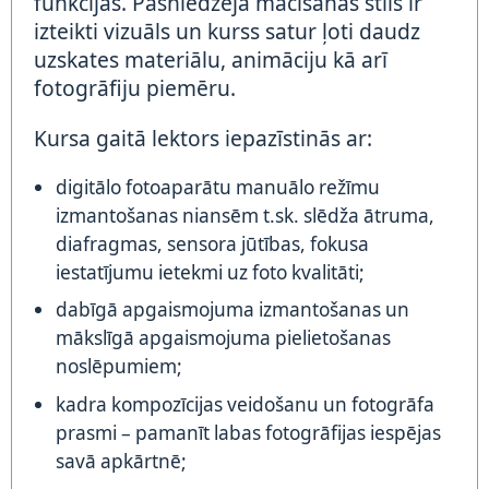
funkcijas. Pasniedzēja mācīšanas stils ir
izteikti vizuāls un kurss satur ļoti daudz
uzskates materiālu, animāciju kā arī
fotogrāfiju piemēru.
Kursa gaitā lektors iepazīstinās ar:
digitālo fotoaparātu manuālo režīmu
izmantošanas niansēm t.sk. slēdža ātruma,
diafragmas, sensora jūtības, fokusa
iestatījumu ietekmi uz foto kvalitāti;
dabīgā apgaismojuma izmantošanas un
mākslīgā apgaismojuma pielietošanas
noslēpumiem;
kadra kompozīcijas veidošanu un fotogrāfa
prasmi – pamanīt labas fotogrāfijas iespējas
savā apkārtnē;