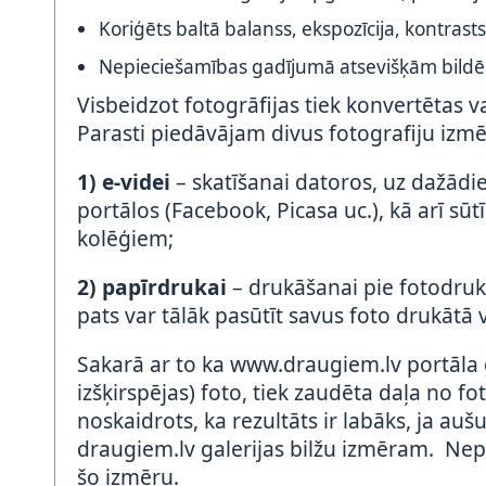
Koriģēts baltā balanss, ekspozīcija, kontrasts,
Nepieciešamības gadījumā atsevišķām bildēm
Visbeidzot fotogrāfijas tiek konvertētas 
Parasti piedāvājam divus fotografiju izmē
1) e-videi
– skatīšanai datoros, uz dažādi
portālos (Facebook, Picasa uc.), kā arī sū
kolēģiem;
2) papīrdrukai
– drukāšanai pie fotodruk
pats var tālāk pasūtīt savus foto drukātā 
Sakarā ar to ka www.draugiem.lv portāla 
izšķirspējas) foto, tiek zaudēta daļa no f
noskaidrots, ka rezultāts ir labāks, ja aušu
draugiem.lv galerijas bilžu izmēram. Ne
šo izmēru.