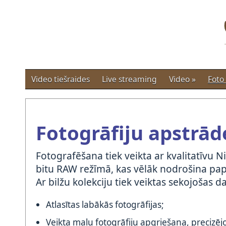
Video tiešraides
Live streaming
Video
»
Foto
Fotogrāfiju apstrād
Fotografēšana tiek veikta ar kvalitatīvu Ni
bitu RAW režīmā, kas vēlāk nodrošina papl
Ar bilžu kolekciju tiek veiktas sekojošas d
Atlasītas labākās fotogrāfijas;
Veikta malu fotogrāfiju apgriešana, precizē