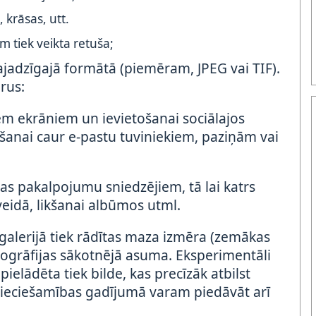
 krāsas, utt.
 tiek veikta retuša;
vajadzīgajā formātā (piemēram, JPEG vai TIF).
rus:
em ekrāniem un ievietošanai sociālajos
tīšanai caur e-pastu tuviniekiem, paziņām vai
as pakalpojumu sniedzējiem, tā lai katrs
veidā, likšanai albūmos utml.
galerijā tiek rādītas maza izmēra (zemākas
otogrāfijas sākotnējā asuma. Eksperimentāli
pielādēta tiek bilde, kas precīzāk atbilst
pieciešamības gadījumā varam piedāvāt arī