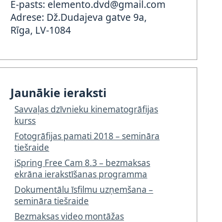
E-pasts: elemento.dvd@gmail.com
Adrese: Dž.Dudajeva gatve 9a,
Rīga, LV-1084
Jaunākie ieraksti
Savvaļas dzīvnieku kinematogrāfijas
kurss
Fotogrāfijas pamati 2018 – semināra
tiešraide
iSpring Free Cam 8.3 – bezmaksas
ekrāna ierakstīšanas programma
Dokumentālu īsfilmu uzņemšana –
semināra tiešraide
Bezmaksas video montāžas