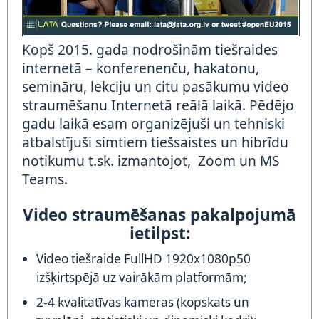
Kopš 2015. gada nodrošinām tiešraides
internetā – konferenenču, hakatonu,
semināru, lekciju un citu pasākumu video
straumēšanu Internetā reālā laikā. Pēdējo
gadu laikā
esam organizējuši un tehniski
atbalstījuši simtiem tiešsaistes un hibrīdu
notikumu t.sk. izmantojot, Zoom un MS
Teams.
Video straumēšanas pakalpojumā
ietilpst:
Video tiešraide FullHD 1920x1080p50
izšķirtspējā uz vairākām platformām;
2-4 kvalitatīvas kameras (kopskats un