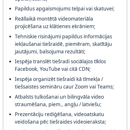
Papildus apgaismojums telpai vai skatuvei;
Reāllaikā montētā videomateriāla
projicēšana uz klātienes ekrāniem;
Tehniskie risinājumi papildus informācijas
iekļaušanai tiešraidē, piemēram, skatītāju
jautājumi, balsojuma rezultāti;
Iespēja translēt tiešradi sociālajos tīklos
Facebook, YouTube vai citā CDN;
Iespēja organizēt tiešraidi kā tīmekļa /
tiešsaistes semināru caur Zoom vai Teams;
Atbalsts tulkošanai un bilingvāla video
straumēšana, piem.,
angļu / latviešu;
Prezentāciju rediģēšana, videoatskatu
veidošana pēc tiešraides videoieraksta;