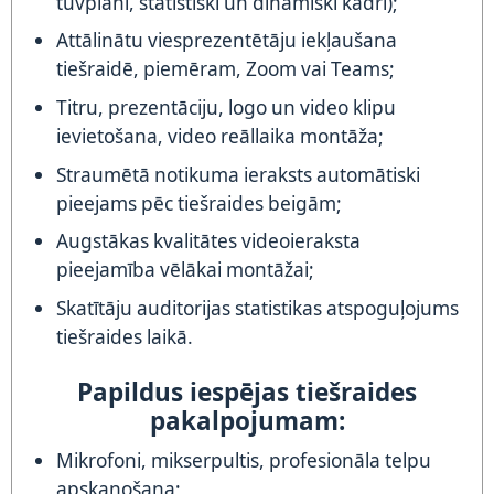
tuvplāni, statistiski un dinamiski kadri);
Attālinātu viesprezentētāju iekļaušana
tiešraidē, piemēram, Zoom vai Teams;
Titru, prezentāciju, logo un video klipu
ievietošana, video reāllaika montāža;
Straumētā notikuma ieraksts automātiski
pieejams pēc tiešraides beigām;
Augstākas kvalitātes videoieraksta
pieejamība vēlākai montāžai;
Skatītāju auditorijas statistikas atspoguļojums
tiešraides laikā.
Papildus iespējas tiešraides
pakalpojumam:
Mikrofoni, mikserpultis, profesionāla telpu
apskaņošana;